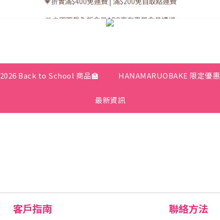
💗訂單一般送貨時間為3至5個工作天 (星期六、日及公眾假期並非工作天
💗立即下載全新會員APP享有專屬會員禮遇
💗訂單一般送貨時間為3至5個工作天 (星期六、日及公眾假期並非工作天
2026 Back to School 商品🏫
HANAMARUOBAKE 限定優
最新資訊
客戶指南
聯絡方法